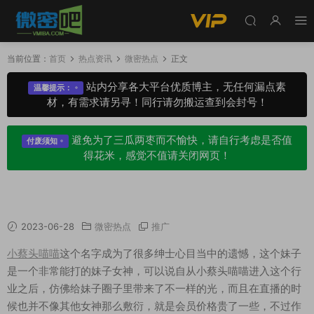
当前位置：
首页
热点资讯
微密热点
正文
站内分享各大平台优质博主，无任何漏点素
温馨提示：
材，有需求请另寻！同行请勿搬运查到会封号！
避免为了三瓜两枣而不愉快，请自行考虑是否值
付废须知
得花米，感觉不值请关闭网页！
小蔡头喵喵微密圈怎么回事，改名元气桃子？
2023-06-28
微密热点
推广
小蔡头喵喵
这个名字成为了很多绅士心目当中的遗憾，这个妹子
是一个非常能打的妹子女神，可以说自从小蔡头喵喵进入这个行
业之后，仿佛给妹子圈子里带来了不一样的光，而且在直播的时
候也并不像其他女神那么敷衍，就是会员价格贵了一些，不过作