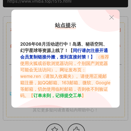
https://www.vmiba.top/1515.html
重要声明
站点提示
本站资源均来自网络分享，如有侵犯你的权益请私信留言
收到
留言后，我们会第一时间进行审核后删除。
2026年08月活动进行中！岛遇、秘语空间、
站内资源为网友个人学习或测试研究使用，未经原版权作者许
幻宇星球等资源上线了！【
同行请勿注册开通
可,禁止用于任何商业途径！请在下载24小时内删除！
会员复制链接外搬，查到直接封禁！】
（推荐
使用火狐或谷歌浏览器访问，个别国产浏览器
如果遇到付费才可获取的素材，建议升级
对应的VIP。
可能会无法访问）。网址发布页：
weme.ren
（请加入收藏夹）。请使用正规邮
全站付费素材可提供补档服务
“
均有备份
”，
素材以主流网盘分
箱注册，如QQ邮箱、163邮箱、微软、Google
享。
等邮箱，切勿使用临时邮箱，否则收不到验证
以7z、7z分卷格式压缩，
解压应下载对应的软件操作，
电脑：
码。【
订单未到，记得提交工单
】
7-zip；安卓：zarchiver；苹果：解压专家
其它更多疑问请查看站内帮助中心！