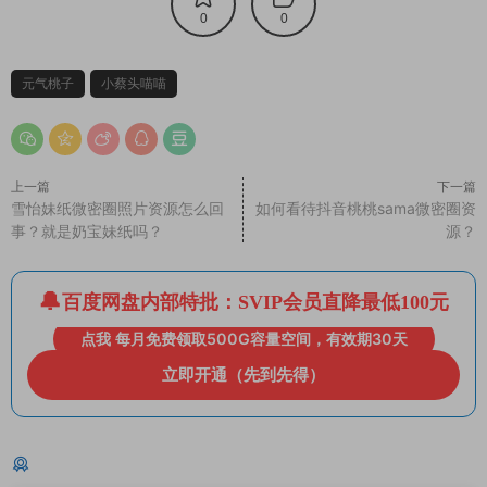
0
0
元气桃子
小蔡头喵喵
上一篇
下一篇
雪怡妹纸微密圈照片资源怎么回
如何看待抖音桃桃sama微密圈资
事？就是奶宝妹纸吗？
源？
百度网盘内部特批：SVIP会员直降最低100元
点我 每月免费领取500G容量空间，有效期30天
立即开通（先到先得）
猜你喜欢