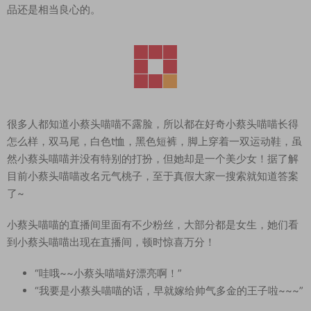
品还是相当良心的。
很多人都知道小蔡头喵喵不露脸，所以都在好奇小蔡头喵喵长得
怎么样，双马尾，白色t恤，黑色短裤，脚上穿着一双运动鞋，虽
然小蔡头喵喵并没有特别的打扮，但她却是一个美少女！据了解
目前小蔡头喵喵改名元气桃子，至于真假大家一搜索就知道答案
了~
小蔡头喵喵的直播间里面有不少粉丝，大部分都是女生，她们看
到小蔡头喵喵出现在直播间，顿时惊喜万分！
“哇哦~~小蔡头喵喵好漂亮啊！”
“我要是小蔡头喵喵的话，早就嫁给帅气多金的王子啦~~~”