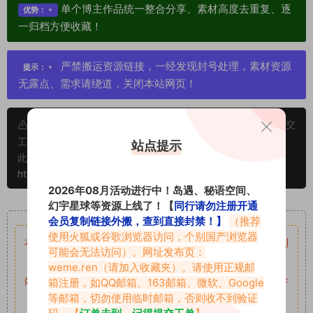
单个博主作品统一整合分享、素材高度去重复、逐
优势：
一归档方便收藏！
严禁搬运资源链接，一经发现封号处理，素材资源
提示：
无露点、需求请绕道，关闭本站网页！
申明：本文资源均来源网友分享，若侵犯了您的权限可以提交
工单处理。
站点提示
此外本文章皆属于原创文章，转载请注明出处！原文链接：
https://www.vmiba.top/126.html
2026年08月活动进行中！岛遇、秘语空间、
幻宇星球等资源上线了！【
同行请勿注册开通
重要声明
会员复制链接外搬，查到直接封禁！】
（推荐
使用火狐或谷歌浏览器访问，个别国产浏览器
本站资源均来自网络分享，如有侵犯你的权益请私信留言
收到
可能会无法访问）。网址发布页：
留言后，我们会第一时间进行审核后删除。
weme.ren
（请加入收藏夹）。请使用正规邮
站内资源为网友个人学习或测试研究使用，未经原版权作者许
箱注册，如QQ邮箱、163邮箱、微软、Google
等邮箱，切勿使用临时邮箱，否则收不到验证
可,禁止用于任何商业途径！请在下载24小时内删除！