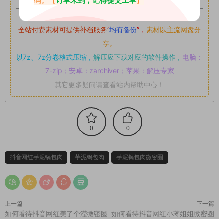
码。【
订单未到，记得提交工单
】
如果遇到付费才可获取的素材，建议升级
对应的VIP。
全站付费素材可提供补档服务
“
均有备份
”，
素材以主流网盘分
享。
以7z、7z分卷格式压缩，
解压应下载对应的软件操作，
电脑：
7-zip；安卓：zarchiver；苹果：解压专家
其它更多疑问请查看站内帮助中心！
0
0
抖音网红芋泥锅包肉
芋泥锅包肉
芋泥锅包肉微密圈
上一篇
下一篇
如何看待抖音网红美了个滢微密圈
如何看待抖音网红小蒋姐姐微密圈