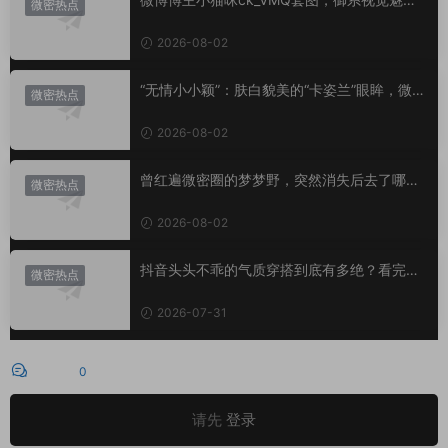
微密热点
代表
2026-08-02
“无情小小颖”：肤白貌美的“卡姿兰”眼眸，微密
微密热点
圈里的视觉盛宴
2026-08-02
曾红遍微密圈的梦梦野，突然消失后去了哪
微密热点
里？
2026-08-02
抖音头头不乖的气质穿搭到底有多绝？看完想
微密热点
照搬整套
2026-07-31
评论
0
请先
登录