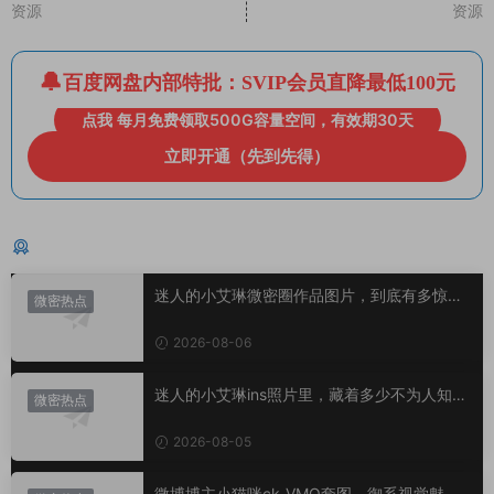
资源
资源
百度网盘内部特批：SVIP会员直降最低100元
点我 每月免费领取500G容量空间，有效期30天
立即开通（先到先得）
猜你喜欢
迷人的小艾琳微密圈作品图片，到底有多惊
微密热点
艳？
2026-08-06
迷人的小艾琳ins照片里，藏着多少不为人知的
微密热点
小心思？
2026-08-05
微博博主小猫咪ck_VMQ套图，御系视觉魅力