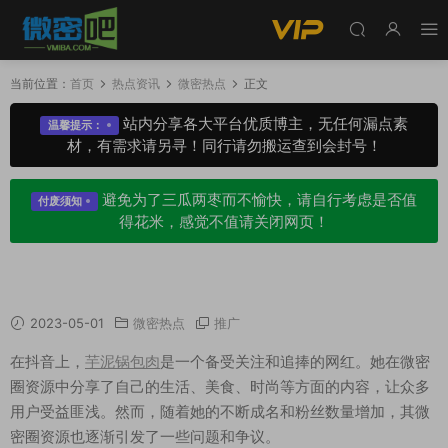
当前位置：
首页
热点资讯
微密热点
正文
站内分享各大平台优质博主，无任何漏点素
温馨提示：
材，有需求请另寻！同行请勿搬运查到会封号！
避免为了三瓜两枣而不愉快，请自行考虑是否值
付废须知
得花米，感觉不值请关闭网页！
如何看待抖音网红芋泥锅包肉微密圈资源
2023-05-01
微密热点
推广
在抖音上，
芋泥锅包肉
是一个备受关注和追捧的网红。她在微密
圈资源中分享了自己的生活、美食、时尚等方面的内容，让众多
用户受益匪浅。然而，随着她的不断成名和粉丝数量增加，其微
密圈资源也逐渐引发了一些问题和争议。