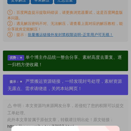
安卓解压
苹果解压
汇总合集
①：百度网盘提示提取码错误，请更换浏览器重试，这是百度网盘版
本问题。
②：遇见解压密码不对、无法解压，请查看上面对应的解压教程，能
分享就肯定能解压！
③：提示：
批量搬运链接外发封禁权限说明-正常用户可无视！
单个博主作品统一整合分享、素材高度去重复、逐
优势：
一归档方便收藏！
严禁搬运资源链接，一经发现封号处理，素材资源
提示：
无露点、需求请绕道，关闭本站网页！
申明：本文资源均来源网友分享，若侵犯了您的权限可以提交
工单处理。
此外本文章皆属于原创文章，转载请注明出处！原文链接：
https://www.vmiba.top/12193.html