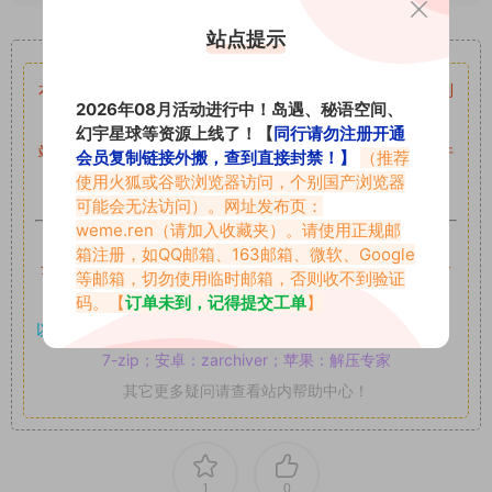
站点提示
重要声明
本站资源均来自网络分享，如有侵犯你的权益请私信留言
收到
2026年08月活动进行中！岛遇、秘语空间、
留言后，我们会第一时间进行审核后删除。
幻宇星球等资源上线了！【
同行请勿注册开通
站内资源为网友个人学习或测试研究使用，未经原版权作者许
会员复制链接外搬，查到直接封禁！】
（推荐
使用火狐或谷歌浏览器访问，个别国产浏览器
可,禁止用于任何商业途径！请在下载24小时内删除！
可能会无法访问）。网址发布页：
weme.ren
（请加入收藏夹）。请使用正规邮
如果遇到付费才可获取的素材，建议升级
对应的VIP。
箱注册，如QQ邮箱、163邮箱、微软、Google
全站付费素材可提供补档服务
“
均有备份
”，
素材以主流网盘分
等邮箱，切勿使用临时邮箱，否则收不到验证
享。
码。【
订单未到，记得提交工单
】
以7z、7z分卷格式压缩，
解压应下载对应的软件操作，
电脑：
7-zip；安卓：zarchiver；苹果：解压专家
其它更多疑问请查看站内帮助中心！
1
0