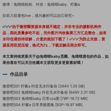
微博：兔晴晴粉粉、抖音：兔晴晴baby、柠酱a
目前入驻鹿包live，感兴趣的可以自己研究~
✅✅✅
由于微密圈资源本身就不稳定，并非专业的摄影机构作
品，因此质量参吃不起，另外图片均收集第三方汇总整合，如有
水印也请担待谅解，介意的就别下载了！✅✅✅为防止失效，资
源采用双层压缩，格式为7z，下载后解压两次即可。
本文章持续更新关于@兔晴晴baby觅圈、兔晴晴鹿包的作品，如
果你喜欢可以关注收藏本文获取更多更新素材哦！
作品目录
微密吧001 柠酱a 抖音无水印备份 [394V 1.35 GB]
微密吧002 兔晴晴baby 抖音无水印备份 [649V 2.21 GB]
微密吧003 兔晴晴baby 日常cos图 [78P-19.72 MB]
微密吧004 柠酱a 日常养眼图集 [93P-18.97 MB]