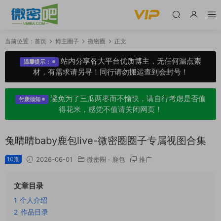
当前位置：
首页
博主圈子
微密圈
正文
站内分享各大平台优质博主，无任何漏点素
温馨提示：
材，有需求请另寻！同行请勿搬运查到会封号！
避免为了三瓜两枣而不愉快，请自行考虑是否值
付废须知
得花米，感觉不值请关闭网页！
兔晴晴baby鹿包live-微密圈圈子专属视图合集
10期
2026-06-01
微密圈
·
鹿包
推广
文章目录
1
个人介绍
2
作品目录