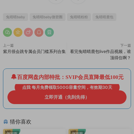
兔晴晴baby
兔晴晴baby微密圈
兔晴晴粉粉
兔晴晴鹿包
上一篇
下一篇
紫月很会跳专属会员门槛系列合集
看完兔晴晴鹿包live作品视频，谁
顶得住啊？
百度网盘内部特批：SVIP会员直降最低100元
点我 每月免费领取500G容量空间，有效期30天
立即开通（先到先得）
猜你喜欢
VIP
VIP
微密圈
微密圈