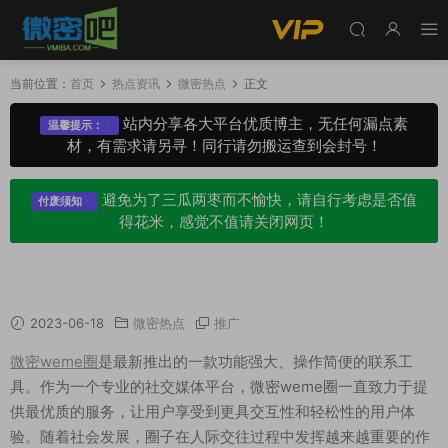
当前位置：
首页
热点资讯
微密热点
正文
站内分享各大平台优质博主，无任何漏点素
温馨提示：
材，有需求请另寻！同行请勿搬运查到会封号！
避免为了三瓜两枣而不愉快，请自行考虑是否值
付废须知
得花米，感觉不值请关闭网页！
微密weme圈QQ客服怎么联系？我来告诉你！
2023-06-18
微密热点
推广
微密weme圈
是最新推出的一款功能强大、操作简便的联系工
具。作为一个专业的社交媒体平台，微密weme圈一直致力于提
供最优质的服务，让用户享受到更具交互性和轻松性的用户体
验。随着社会发展，圈子在人际交往过程中发挥越来越重要的作