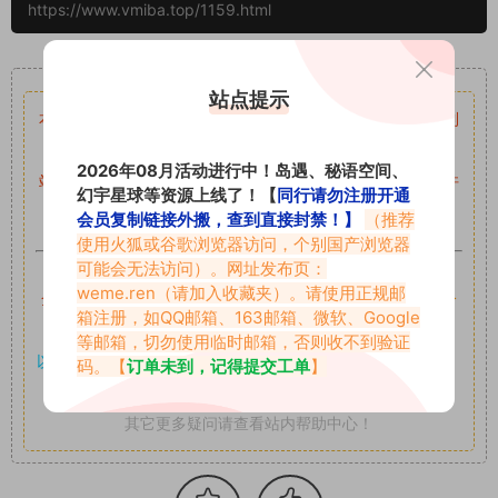
https://www.vmiba.top/1159.html
重要声明
站点提示
本站资源均来自网络分享，如有侵犯你的权益请私信留言
收到
留言后，我们会第一时间进行审核后删除。
2026年08月活动进行中！岛遇、秘语空间、
站内资源为网友个人学习或测试研究使用，未经原版权作者许
幻宇星球等资源上线了！【
同行请勿注册开通
可,禁止用于任何商业途径！请在下载24小时内删除！
会员复制链接外搬，查到直接封禁！】
（推荐
使用火狐或谷歌浏览器访问，个别国产浏览器
可能会无法访问）。网址发布页：
如果遇到付费才可获取的素材，建议升级
对应的VIP。
weme.ren
（请加入收藏夹）。请使用正规邮
全站付费素材可提供补档服务
“
均有备份
”，
素材以主流网盘分
箱注册，如QQ邮箱、163邮箱、微软、Google
享。
等邮箱，切勿使用临时邮箱，否则收不到验证
以7z、7z分卷格式压缩，
解压应下载对应的软件操作，
电脑：
码。【
订单未到，记得提交工单
】
7-zip；安卓：zarchiver；苹果：解压专家
其它更多疑问请查看站内帮助中心！