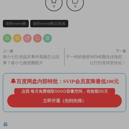
0
0
微密weme圈
微密weme圈QQ客服
上一篇
下一篇
猪小七红色战衣事件视频怎么回
不一样的微密WEME圈佳佳拖把，
事？猪小七微密圈图片
让打扫变得更轻松！
百度网盘内部特批：SVIP会员直降最低100元
点我 每月免费领取500G容量空间，有效期30天
立即开通（先到先得）
猜你喜欢