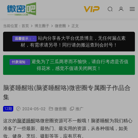
当前位置：
首页
博主圈子
微密圈
正文
站内分享各大平台优质博主，无任何漏点素
温馨提示：
材，有需求请另寻！同行请勿搬运查到会封号！
避免为了三瓜两枣而不愉快，请自行考虑是否值
付废须知
得花米，感觉不值请关闭网页！
脑婆睡醒啦(脑婆睡醒咯)微密圈专属圈子作品合
集
12期
2024-05-02
微密圈
推广
这次的
脑婆睡醒
咯微密圈资源可不一般哦！脑婆睡醒为我们精心
准备了一些最新、最热门、最实用的资源，从各种领域，如美
妆、健身、烹饪、摄影等等，应有尽有。