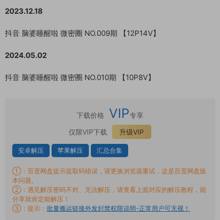
2023.12.18
抖音 脑婆睡醒啦 微密圈 NO.009期 【12P14V】
2024.05.02
抖音 脑婆睡醒啦 微密圈 NO.010期 【10P8V】
VIP
下载价格
专享
仅限VIP下载
升级VIP
安卓解压
苹果解压
汇总合集
①：百度网盘提示提取码错误，请更换浏览器重试，这是百度网盘版
本问题。
②：遇见解压密码不对、无法解压，请查看上面对应的解压教程，能
分享就肯定能解压！
③：提示：
批量搬运链接外发封禁权限说明-正常用户可无视！