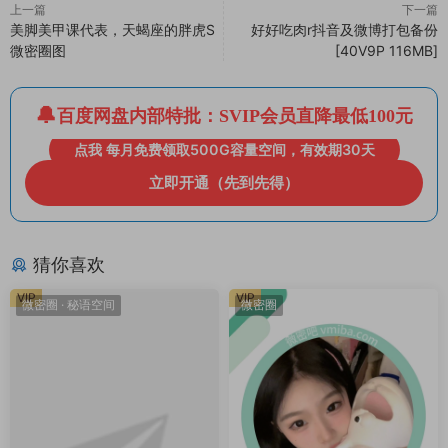
上一篇
下一篇
美脚美甲课代表，天蝎座的胖虎S
好好吃肉r抖音及微博打包备份
微密圈图
[40V9P 116MB]
百度网盘内部特批：SVIP会员直降最低100元
点我 每月免费领取500G容量空间，有效期30天
立即开通（先到先得）
猜你喜欢
VIP
VIP
微密圈
·
秘语空间
微密圈