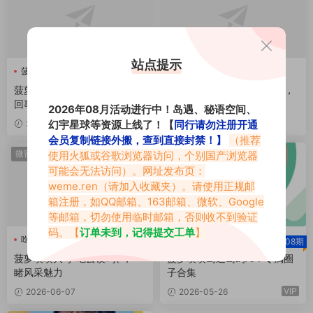
站点提示
菠萝噗噗
菠萝噗噗
菠萝噗噗吐口水真实视频怎么
菠萝噗噗早期视频穿搭美照，
回事？
岛遇系列作品一览
2026年08月活动进行中！岛遇、秘语空间、
幻宇星球等资源上线了！【
同行请勿注册开通
2026-06-09
2026-06-08
会员复制链接外搬，查到直接封禁！】
（推荐
VIP
微密热点
岛遇
使用火狐或谷歌浏览器访问，个别国产浏览器
可能会无法访问）。网址发布页：
weme.ren
（请加入收藏夹）。请使用正规邮
箱注册，如QQ邮箱、163邮箱、微软、Google
等邮箱，切勿使用临时邮箱，否则收不到验证
码。【
订单未到，记得提交工单
】
吃云饺吗
菠萝噗噗
吃云饺吗
菠萝噗噗
08期
菠萝噗噗岛遇
菠萝噗噗大号“吃云饺吗\"，一
菠萝噗噗岛遇岛屿APP专属圈
睹风采魅力
子合集
VIP
2026-06-07
2026-05-26