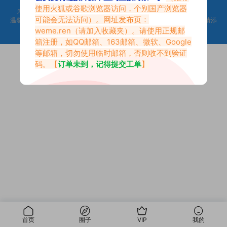
使用火狐或谷歌浏览器访问，个别国产浏览器
来不及找到心仪的内容？按
Ctr
+
D
收藏微密吧【Weme.Ren】
可能会无法访问）。网址发布页：
温馨提示：本站是只搬运福利但不生产福利。如果你觉得本站做的不错，请添
加到收藏夹！|
网站地图
weme.ren
（请加入收藏夹）。请使用正规邮
箱注册，如QQ邮箱、163邮箱、微软、Google
等邮箱，切勿使用临时邮箱，否则收不到验证
码。【
订单未到，记得提交工单
】
首页
圈子
VIP
我的