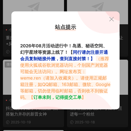
站点提示
小瓜子
小瓜子
重庆高颜值小瓜子爆火！穿搭
小瓜子高清图片一览，美得让
+反差美，抖音秘语空间全网
人窒息！
2026年08月活动进行中！岛遇、秘语空间、
刷屏
幻宇星球等资源上线了！【
同行请勿注册开通
2025-10-21
2025-10-20
会员复制链接外搬，查到直接封禁！】
（推荐
微密热点
微密热点
使用火狐或谷歌浏览器访问，个别国产浏览器
可能会无法访问）。网址发布页：
weme.ren
（请加入收藏夹）。请使用正规邮
箱注册，如QQ邮箱、163邮箱、微软、Google
等邮箱，切勿使用临时邮箱，否则收不到验证
码。【
订单未到，记得提交工单
】
小瓜子
小瓜子
抖音红人小瓜子，高颜值与穿
重庆的甜美风景，“小瓜子”照
搭魅力并存的新晋女神
进每一个粉丝
2025-10-19
2025-10-18