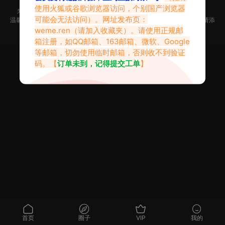
使用火狐或谷歌浏览器访问，个别国产浏览器
来不及找到心仪的内容？按
Ctr
+
D
收藏微密吧【Weme.Ren】
可能会无法访问）。网址发布页：
温馨提示：本站是只搬运福利但不生产福利。如果你觉得本站做的不错，请添
加到收藏夹！|
网站地图
weme.ren
（请加入收藏夹）。请使用正规邮
箱注册，如QQ邮箱、163邮箱、微软、Google
等邮箱，切勿使用临时邮箱，否则收不到验证
码。【
订单未到，记得提交工单
】
首页
圈子
VIP
我的