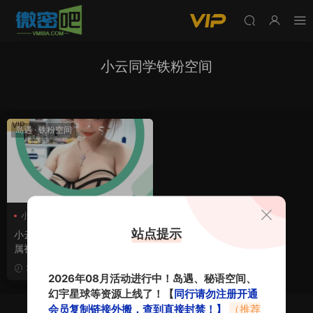
小云同学铁粉空间
VIP
岛遇
·
铁粉空间
小云同学
小云同学铁粉空间
14期
站点提示
小云同学岛遇_铁粉空间圈子专
属视图合集
VIP
2026-06-11
2026年08月活动进行中！岛遇、秘语空间、
幻宇星球等资源上线了！【
同行请勿注册开通
会员复制链接外搬，查到直接封禁！】
（推荐